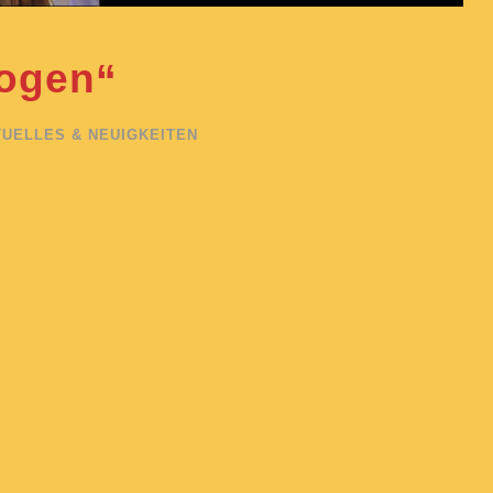
ogen“
UELLES & NEUIGKEITEN