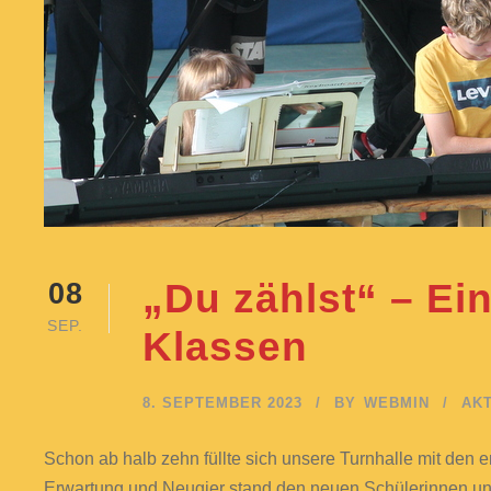
„Du zählst“ – Ei
08
SEP.
Klassen
8. SEPTEMBER 2023
BY
WEBMIN
AKT
Schon ab halb zehn füllte sich unsere Turnhalle mit den e
Erwartung und Neugier stand den neuen Schülerinnen und