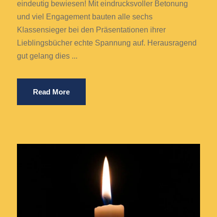
eindeutig bewiesen! Mit eindrucksvoller Betonung
und viel Engagement bauten alle sechs
Klassensieger bei den Präsentationen ihrer
Lieblingsbücher echte Spannung auf. Herausragend
gut gelang dies ...
Read More