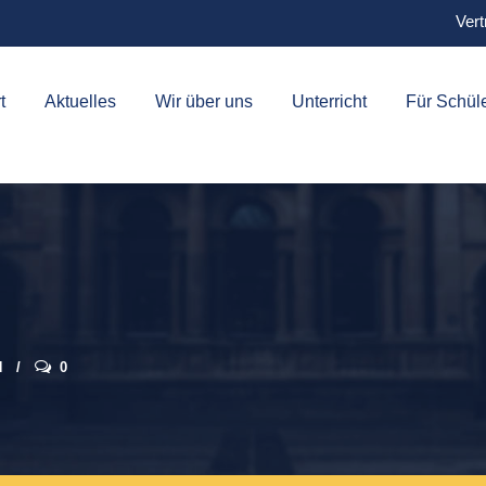
Vert
t
Aktuelles
Wir über uns
Unterricht
Für Schül
N
0