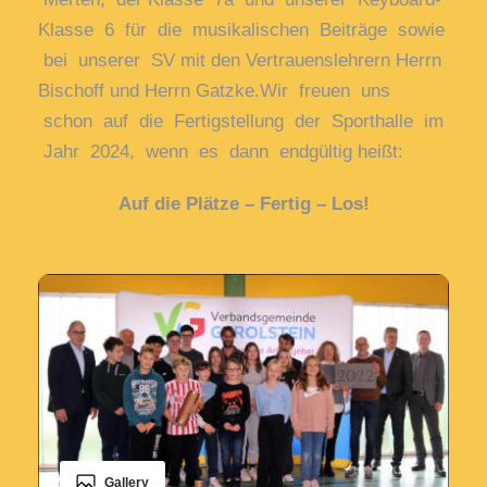
Klasse
6
für
die
musikalischen
Beiträge
sowie
bei
unserer
SV
mit den Vertrauenslehrern Herrn
Bischoff und Herrn Gatzke.
Wir
freuen
uns
schon
auf
die
Fertigstellung
der
Sporthalle
im
Jahr
2024,
wenn
es
dann
endgül
tig heißt:
Auf die Plätze – Fertig – Los!
Gallery