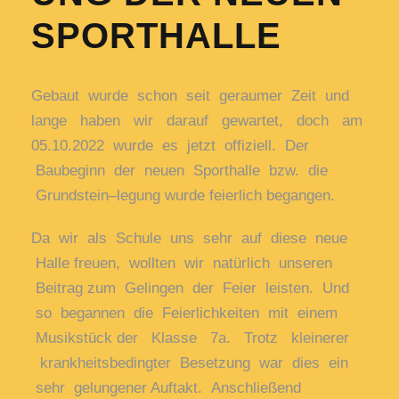
SPORTHALLE
Gebaut
wurde
schon
seit
geraumer
Zeit
und
lange
haben
wir
darauf
gewartet,
doch
am
05.10.2022
wurde
es
jetzt
offiziell.
Der
Baube
ginn
der
neuen
Sporthalle
bzw.
die
Grundstein
–
legung wurde feierlich begangen.
Da
wir
als
Schule
uns
sehr
auf
diese
neue
Halle
freuen,
wollten
wir
natürlich
unseren
Beitrag
zum
Gelingen
der
Feier
leisten.
Und
so
began
nen
die
Feierlichkeiten
mit
einem
Musikstück
der
Klasse
7a.
Trotz
kleinerer
krankheitsbe
dingter
Besetzung
war
dies
ein
sehr
gelungener
Auftakt.
Anschließend