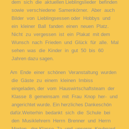
dem
sich
die
aktuellen
Lieblingslieder
befinden
sowie
verschiedene
Samenkörner.
Aber
auch
Bilder
von
Lieblingsessen
oder
Hobbys
und
ein
kleiner
Ball
fanden
einen
neuen
Platz.
Nicht
zu
vergessen
ist
ein
Plakat
mit
dem
Wunsch
nach
Frieden
und
Glück
für
alle.
Mal
sehen
was
die
Kinder
in
gut
50
bis
60
Jahren
dazu sagen.
Am
Ende
einer
schönen
Veranstaltung
wurden
die
Gäste
zu
einem
kleinen
Imbiss
eingeladen,
der
vom
Hauswirtschaftsteam
der
Klasse
8
gemeinsam
mit
Frau
Knop
her-
und
angerichtet
wurde. Ein herzliches Dankeschön
dafür.
Weiterhin
bedankt
sich
die
Schule
bei
den
Musiklehrern
Herrn
Brenner
und
Herrn
Merten,
der
Klasse
7a
und
unserer
Keyboard-