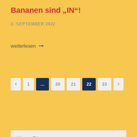
Bananen sind „IN“!
2. SEPTEMBER 2022
weiterlesen
1
…
20
21
22
23